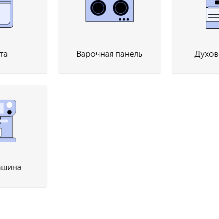
та
Варочная панель
Духов
ашина