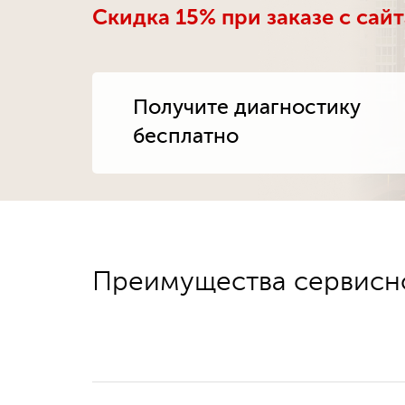
Скидка 15% при заказе с сайт
В
Получите диагностику
Су
бесплатно
Мик
Преимущества сервисно
мы
Не нужно ждать месяц ди
 качественно
ремонтируем все срочно 