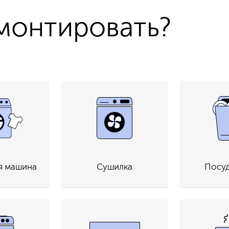
монтировать?
я машина
Сушилка
Посу