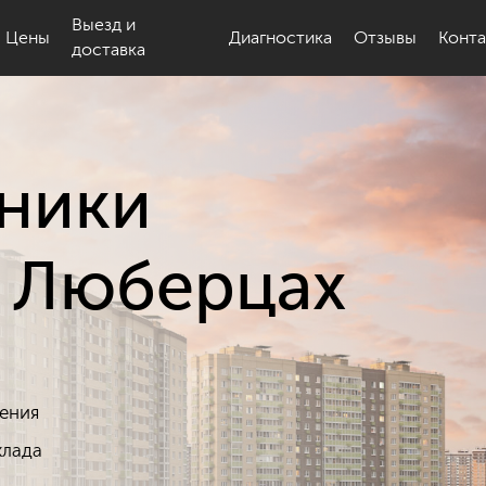
Выезд и
Цены
Диагностика
Отзывы
Конт
доставка
иральные машины
Холодильники
хники
Пылесосы
домоечные машины
 в Люберцах
Духовые шкафы
озильные камеры
одонагреватели
щения
Кондиционеры
клада
Кофемашины