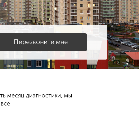
ть месяц диагностики, мы
Не
 все
ре