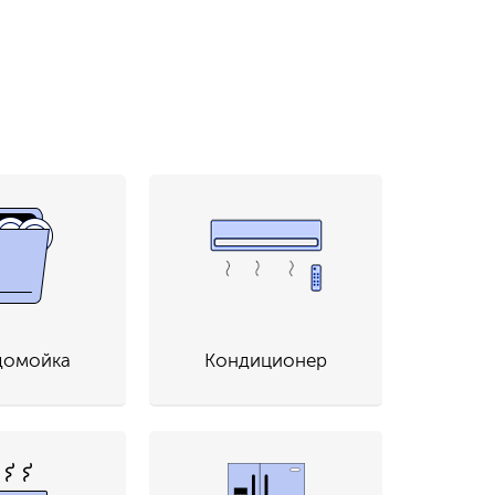
домойка
Кондиционер